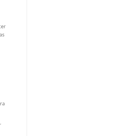
ter
as
ra
r