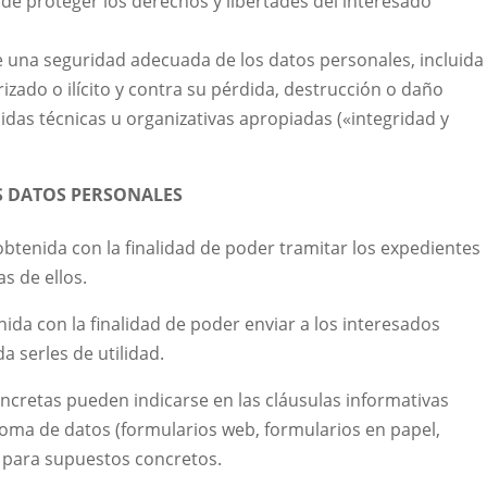
de proteger los derechos y libertades del interesado
e una seguridad adecuada de los datos personales, incluida 
izado o ilícito y contra su pérdida, destrucción o daño
idas técnicas u organizativas apropiadas («integridad y
S DATOS PERSONALES
btenida con la finalidad de poder tramitar los expedientes
s de ellos.
ida con la finalidad de poder enviar a los interesados
 serles de utilidad.
concretas pueden indicarse en las cláusulas informativas
toma de datos (formularios web, formularios en papel,
) para supuestos concretos.