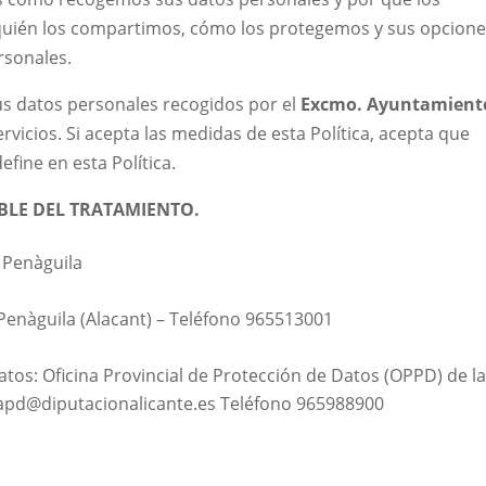
quién los compartimos, cómo los protegemos y sus opcion
rsonales.
 sus datos personales recogidos por el
Excmo. Ayuntamient
rvicios. Si acepta las medidas de esta Política, acepta que
fine en esta Política.
BLE DEL TRATAMIENTO.
 Penàguila
5 Penàguila (Alacant) – Teléfono 965513001
tos: Oficina Provincial de Protección de Datos (OPPD) de l
napd@diputacionalicante.es
Teléfono 965988900