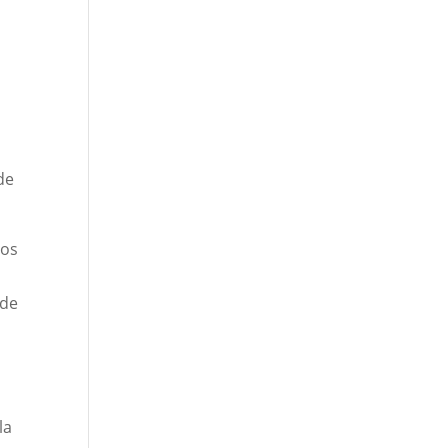
de
los
 de
la