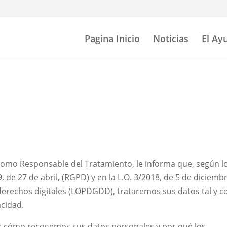
Pagina Inicio
Noticias
El Ay
omo Responsable del Tratamiento, le informa que, según l
de 27 de abril, (RGPD) y en la L.O. 3/2018, de 5 de diciembr
 derechos digitales (LOPDGDD), trataremos sus datos tal y 
acidad.
os cómo recogemos sus datos personales y por qué los