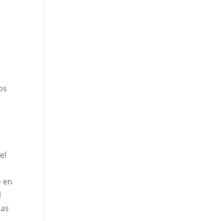
os
e
el
o en
l
das