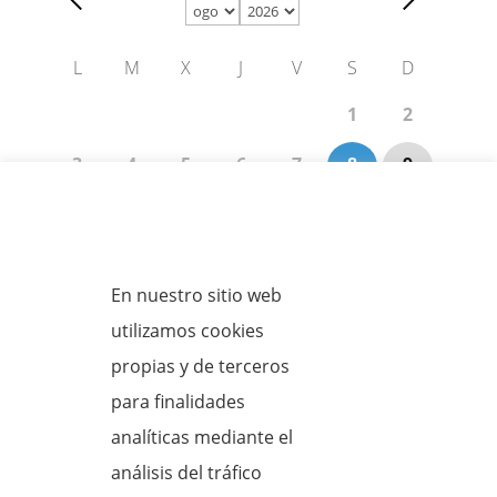
L
M
X
J
V
S
D
1
2
3
4
5
6
7
8
9
10
11
12
13
14
15
16
Política de cookies
17
18
19
20
21
22
23
En nuestro sitio web
24
25
26
27
28
29
30
utilizamos cookies
31
propias y de terceros
para finalidades
analíticas mediante el
08/08/2026
análisis del tráfico
10:00-11:00
11:00-12:00