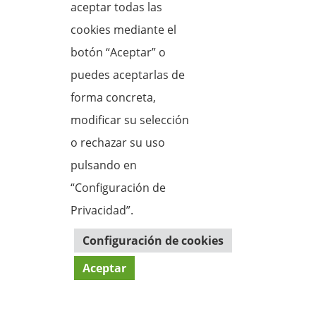
aceptar todas las
cookies mediante el
botón “Aceptar” o
Por favor entre el código de seguridad:
puedes aceptarlas de
forma concreta,
modificar su selección
Enviar
o rechazar su uso
pulsando en
“Configuración de
Aviso Legal
Privacidad”.
Política de Privacidad
Política de Cookies
Configuración de cookies
Aceptar