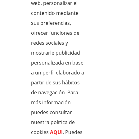
web, personalizar el
contenido mediante
12:00-13:00
13:00-14:00
sus preferencias,
ofrecer funciones de
14:00-15:00
15:00-16:00
redes sociales y
mostrarle publicidad
16:00-17:00
17:00-18:00
personalizada en base
a un perfil elaborado a
18:00-19:00
19:00-20:00
partir de sus hábitos
de navegación. Para
20:00-21:00
más información
puedes consultar
Email
*
nuestra política de
cookies
AQUI
. Puedes
Código de Seguridad: